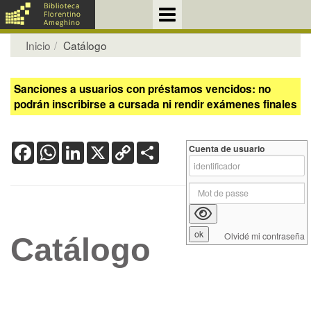
Inicio
Catálogo
Sanciones a usuarios con préstamos vencidos: no
podrán inscribirse a cursada ni rendir exámenes finales
Facebook
WhatsApp
LinkedIn
X
Copy
Share
Cuenta de usuario
Link
Olvidé mi contraseña
Catálogo