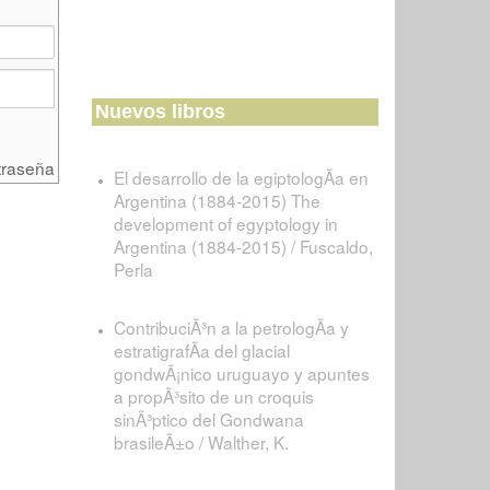
Nuevos libros
traseña
El desarrollo de la egiptologÃ­a en
Argentina (1884-2015) The
development of egyptology in
Argentina (1884-2015) / Fuscaldo,
Perla
ContribuciÃ³n a la petrologÃ­a y
estratigrafÃ­a del glacial
gondwÃ¡nico uruguayo y apuntes
a propÃ³sito de un croquis
sinÃ³ptico del Gondwana
brasileÃ±o / Walther, K.