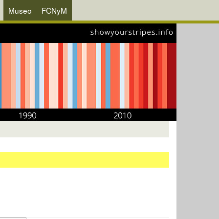
Museo
FCNyM