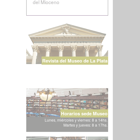
del Mioceno
Revista del Museo de La Plata
Horarios sede Museo
Lunes, miércoles y viernes: 8 a 14hs.
Martes y jueves: 8 a 17hs.