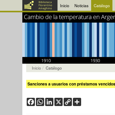
Inicio
Noticias
Catálogo
Inicio
Catálogo
Sanciones a usuarios con préstamos vencidos:
Facebook
WhatsApp
LinkedIn
X
Copy
Share
Link