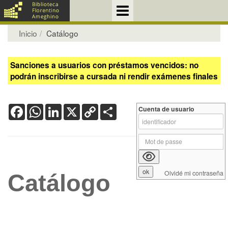
Inicio
Catálogo
Sanciones a usuarios con préstamos vencidos: no
podrán inscribirse a cursada ni rendir exámenes finales
Facebook
WhatsApp
LinkedIn
X
Copy
Share
Cuenta de usuario
Link
Olvidé mi contraseña
Catálogo