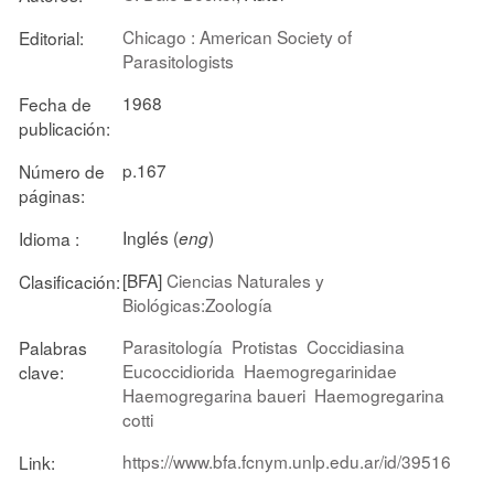
Chicago : American Society of
Editorial:
Parasitologists
1968
Fecha de
publicación:
p.167
Número de
páginas:
Inglés (
)
Idioma :
eng
[BFA]
Ciencias Naturales y
Clasificación:
Biológicas:Zoología
Parasitología
Protistas
Coccidiasina
Palabras
Eucoccidiorida
Haemogregarinidae
clave:
Haemogregarina baueri
Haemogregarina
cotti
https://www.bfa.fcnym.unlp.edu.ar/id/39516
Link: