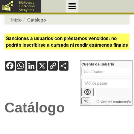
Inicio
Catálogo
Sanciones a usuarios con préstamos vencidos: no
podrán inscribirse a cursada ni rendir exámenes finales
Facebook
WhatsApp
LinkedIn
X
Copy
Share
Cuenta de usuario
Link
Olvidé mi contraseña
Catálogo