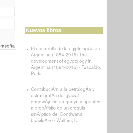
Nuevos libros
traseña
El desarrollo de la egiptologÃ­a en
Argentina (1884-2015) The
development of egyptology in
Argentina (1884-2015) / Fuscaldo,
Perla
ContribuciÃ³n a la petrologÃ­a y
estratigrafÃ­a del glacial
gondwÃ¡nico uruguayo y apuntes
a propÃ³sito de un croquis
sinÃ³ptico del Gondwana
brasileÃ±o / Walther, K.