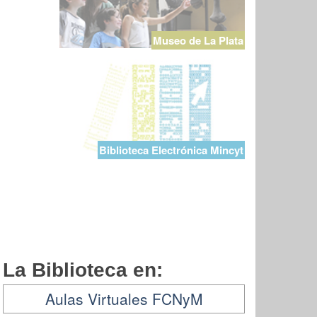
Museo de La Plata
Biblioteca Electrónica Mincyt
La Biblioteca en:
Aulas Virtuales FCNyM