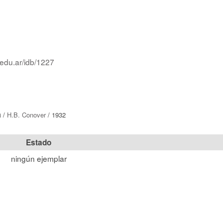
.edu.ar/idb/1227
a
/
H.B. Conover
/ 1932
Estado
ningún ejemplar