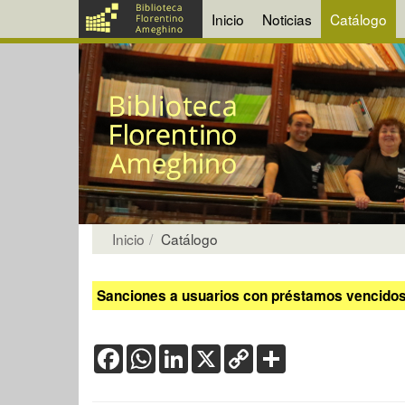
Inicio
Noticias
Catálogo
Inicio
Catálogo
Sanciones a usuarios con préstamos vencidos:
Facebook
WhatsApp
LinkedIn
X
Copy
Share
Link