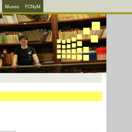
Museo
FCNyM