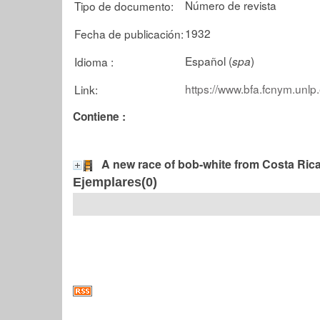
Número de revista
Tipo de documento:
1932
Fecha de publicación:
Español (
)
Idioma :
spa
https://www.bfa.fcnym.unlp
Link:
Contiene :
A new race of bob-white from Costa Ric
Ejemplares(0)