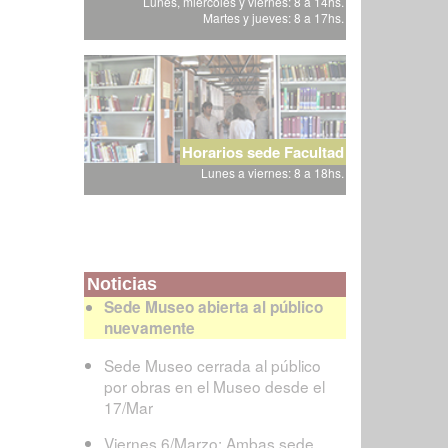
Lunes, miércoles y viernes: 8 a 14hs.
Martes y jueves: 8 a 17hs.
Horarios sede Facultad
Lunes a viernes: 8 a 18hs.
Noticias
Sede Museo abierta al público
nuevamente
Sede Museo cerrada al público
por obras en el Museo desde el
17/Mar
Viernes 6/Marzo: Ambas sede