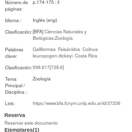
p.174-175 : il
Número de
páginas:
Inglés (
)
Idioma :
eng
[BFA]
Ciencias Naturales y
Clasificación:
Biológicas:Zoología
Galliformes
Faisánidos
Colinus
Palabras
leucopogon dickeyi
Costa Rica
clave:
598.617[728.6]
Clasificación:
Zoología
Tema
Principal /
Disciplina :
https://www.bfa.fcnym.unlp.edu.ar/id/37236
Link:
Reserva
Reservar este documento
Ejemplares(1)