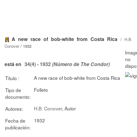
A new race of bob-white from Costa Rica
/
H.B.
Conover
/ 1932
34(4) - 1932
(Número de The Condor)
está en
A new race of bob-white from Costa Rica
Título :
Folleto
Tipo de
documento:
H.B. Conover
, Autor
Autores:
1932
Fecha de
publicación: