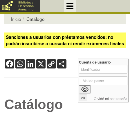
Inicio
Catálogo
Sanciones a usuarios con préstamos vencidos: no
podrán inscribirse a cursada ni rendir exámenes finales
Facebook
WhatsApp
LinkedIn
X
Copy
Share
Cuenta de usuario
Link
Olvidé mi contraseña
Catálogo