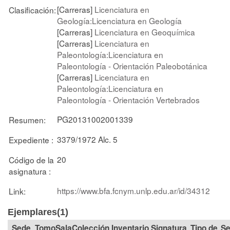
[Carreras]
Licenciatura en
Clasificación:
Geología:Licenciatura en Geología
[Carreras]
Licenciatura en Geoquímica
[Carreras]
Licenciatura en
Paleontología:Licenciatura en
Paleontología - Orientación Paleobotánica
[Carreras]
Licenciatura en
Paleontología:Licenciatura en
Paleontología - Orientación Vertebrados
PG20131002001339
Resumen:
3379/1972 Alc. 5
Expediente :
20
Código de la
asignatura :
https://www.bfa.fcnym.unlp.edu.ar/id/34312
Link:
Ejemplares(1)
Tomo
Sala
Colección
Signatura
Tipo de
Se