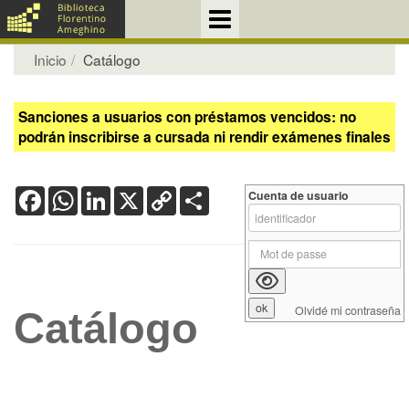
Inicio
Catálogo
Sanciones a usuarios con préstamos vencidos: no
podrán inscribirse a cursada ni rendir exámenes finales
Facebook
WhatsApp
LinkedIn
X
Copy
Share
Cuenta de usuario
Link
Olvidé mi contraseña
Catálogo