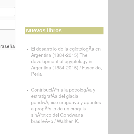
Nuevos libros
traseña
El desarrollo de la egiptologÃ­a en
Argentina (1884-2015) The
development of egyptology in
Argentina (1884-2015) / Fuscaldo,
Perla
ContribuciÃ³n a la petrologÃ­a y
estratigrafÃ­a del glacial
gondwÃ¡nico uruguayo y apuntes
a propÃ³sito de un croquis
sinÃ³ptico del Gondwana
brasileÃ±o / Walther, K.