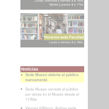
Lunes, miércoles y viernes: 8 a 14hs.
Martes y jueves: 8 a 17hs.
Horarios sede Facultad
Lunes a viernes: 8 a 18hs.
Noticias
Sede Museo abierta al público
nuevamente
Sede Museo cerrada al público
por obras en el Museo desde el
17/Mar
Viernes 6/Marzo: Ambas sede