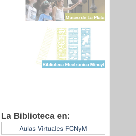
Museo de La Plata
Biblioteca Electrónica Mincyt
La Biblioteca en:
Aulas Virtuales FCNyM