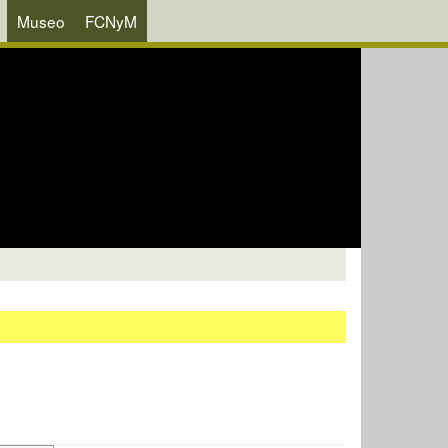
Museo
FCNyM