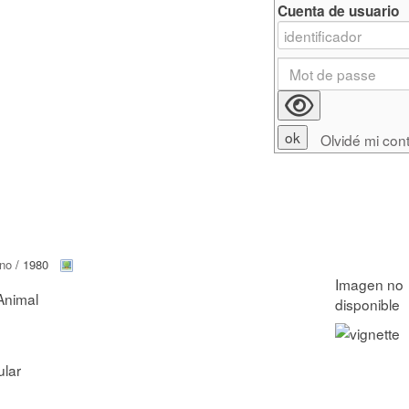
Cuenta de usuario
Olvidé mi con
ino
/ 1980
Animal
ular