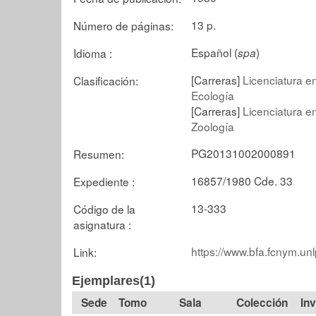
13 p.
Número de páginas:
Español (
)
Idioma :
spa
[Carreras]
Licenciatura en
Clasificación:
Ecología
[Carreras]
Licenciatura en
Zoología
PG20131002000891
Resumen:
16857/1980 Cde. 33
Expediente :
13-333
Código de la
asignatura :
https://www.bfa.fcnym.un
Link:
Ejemplares(1)
Tomo
Sala
Colección