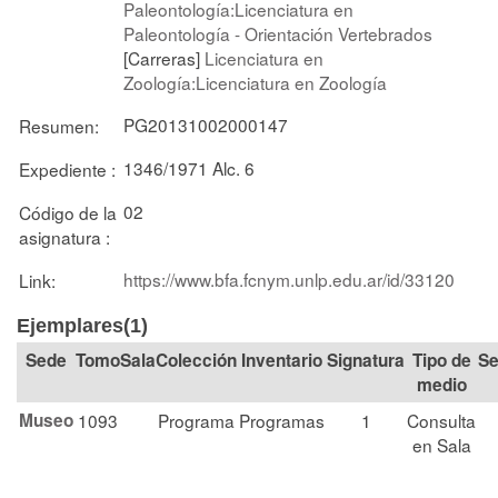
Paleontología:Licenciatura en
Paleontología - Orientación Vertebrados
[Carreras]
Licenciatura en
Zoología:Licenciatura en Zoología
PG20131002000147
Resumen:
1346/1971 Alc. 6
Expediente :
02
Código de la
asignatura :
https://www.bfa.fcnym.unlp.edu.ar/id/33120
Link:
Ejemplares(1)
Tomo
Sala
Colección
Signatura
Tipo de
Se
medio
Museo
1093
Programa
Programas
1
Consulta
en Sala