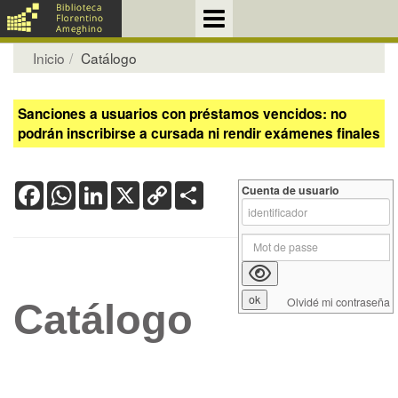
Inicio
Catálogo
Sanciones a usuarios con préstamos vencidos: no
podrán inscribirse a cursada ni rendir exámenes finales
Facebook
WhatsApp
LinkedIn
X
Copy
Share
Cuenta de usuario
Link
Olvidé mi contraseña
Catálogo