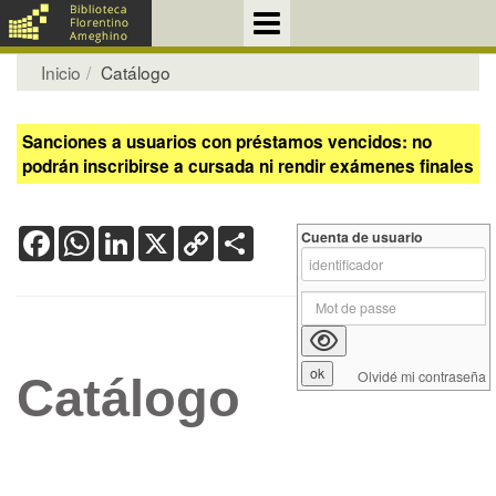
Inicio
Catálogo
Sanciones a usuarios con préstamos vencidos: no
podrán inscribirse a cursada ni rendir exámenes finales
Facebook
WhatsApp
LinkedIn
X
Copy
Share
Cuenta de usuario
Link
Olvidé mi contraseña
Catálogo