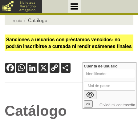
Inicio
Catálogo
Sanciones a usuarios con préstamos vencidos: no
podrán inscribirse a cursada ni rendir exámenes finales
Facebook
WhatsApp
LinkedIn
X
Copy
Share
Cuenta de usuario
Link
Olvidé mi contraseña
Catálogo