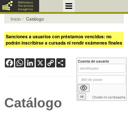
Inicio
Catálogo
Sanciones a usuarios con préstamos vencidos: no
podrán inscribirse a cursada ni rendir exámenes finales
Facebook
WhatsApp
LinkedIn
X
Copy
Share
Cuenta de usuario
Link
Olvidé mi contraseña
Catálogo