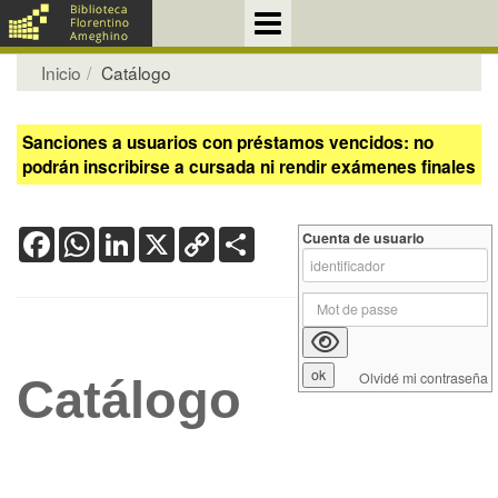
Inicio
Catálogo
Sanciones a usuarios con préstamos vencidos: no
podrán inscribirse a cursada ni rendir exámenes finales
Facebook
WhatsApp
LinkedIn
X
Copy
Share
Cuenta de usuario
Link
Olvidé mi contraseña
Catálogo