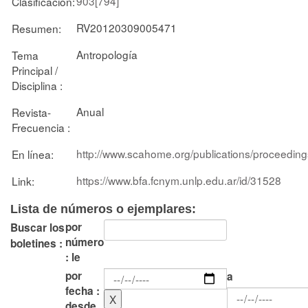
903[794]
Clasificación:
RV20120309005471
Resumen:
Antropología
Tema
Principal /
Disciplina :
Anual
Revista-
Frecuencia :
http://www.scahome.org/publications/proceedin
En línea:
https://www.bfa.fcnym.unlp.edu.ar/id/31528
Link:
Lista de números o ejemplares:
por
Buscar los
número
boletines :
: le
por
a
fecha :
desde