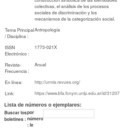
colectivas, el análisis de los procesos
sociales de discriminación y los
mecanismos de la categorización social.
Antropología
Tema Principal
/ Disciplina :
1773-021X
ISSN
Electrónico :
Anual
Revista-
Frecuencia :
http://urmis.revues.org/
En línea:
https://www.bfa.fcnym.unlp.edu.ar/id/31207
Link:
Lista de números o ejemplares:
por
Buscar los
número
boletines :
: le