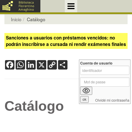
Inicio
Catálogo
Sanciones a usuarios con préstamos vencidos: no
podrán inscribirse a cursada ni rendir exámenes finales
Facebook
WhatsApp
LinkedIn
X
Copy
Share
Cuenta de usuario
Link
Olvidé mi contraseña
Catálogo