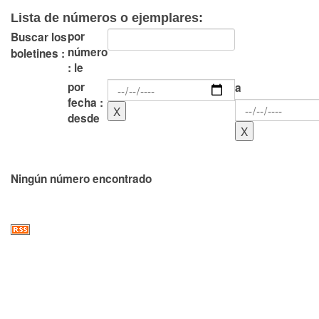
Lista de números o ejemplares:
por
Buscar los
número
boletines :
: le
por
a
fecha :
desde
Ningún número encontrado