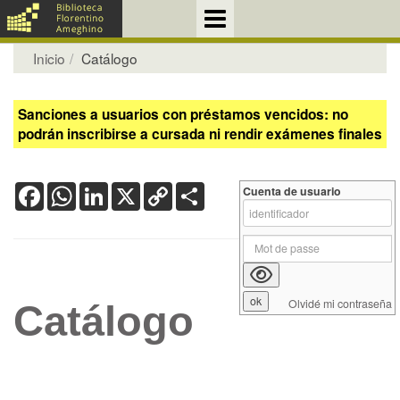
Inicio
Catálogo
Sanciones a usuarios con préstamos vencidos: no
podrán inscribirse a cursada ni rendir exámenes finales
Facebook
WhatsApp
LinkedIn
X
Copy
Share
Cuenta de usuario
Link
Olvidé mi contraseña
Catálogo