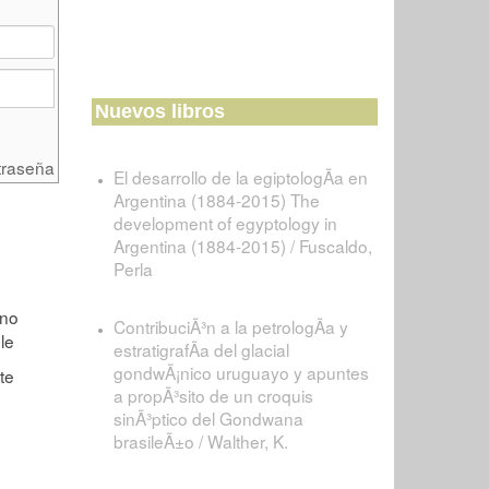
Nuevos libros
traseña
El desarrollo de la egiptologÃ­a en
Argentina (1884-2015) The
development of egyptology in
Argentina (1884-2015) / Fuscaldo,
Perla
ContribuciÃ³n a la petrologÃ­a y
estratigrafÃ­a del glacial
gondwÃ¡nico uruguayo y apuntes
a propÃ³sito de un croquis
sinÃ³ptico del Gondwana
brasileÃ±o / Walther, K.