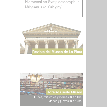
Hidrotecal en Symplectoscyphus
Milneanus (d' Orbigny)
Revista del Museo de La Plata
Horarios sede Museo
Lunes, miércoles y viernes: 8 a 14hs.
Martes y jueves: 8 a 17hs.