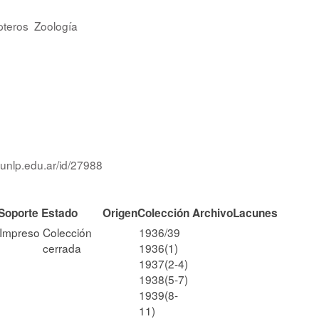
teros
Zoología
.unlp.edu.ar/id/27988
Soporte
Estado
Origen
Colección
Archivo
Lacunes
Impreso
Colección
1936/39
cerrada
1936(1)
1937(2-4)
1938(5-7)
1939(8-
11)