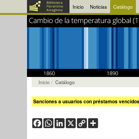
Inicio
Noticias
Catálogo
Inicio
Catálogo
Sanciones a usuarios con préstamos vencidos:
Facebook
WhatsApp
LinkedIn
X
Copy
Share
Link