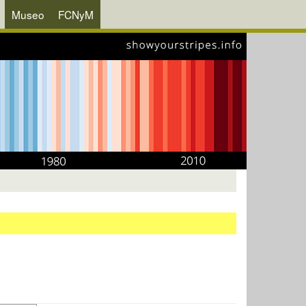
Museo
FCNyM