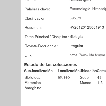
Entomología
Himenóp
Palabras clave:
595.79
Clasificación:
RV20120125001913
Resumen:
Biología
Tema Principal / Disciplina :
Irregular
Revista-Frecuencia :
https://www.bfa.fcnym
Link:
Estado de las colecciones
Sub-localización
Localización
Ubicación
Cote
Biblioteca
Museo
Sede
49-
Florentino
Museo
1-3
Ameghino