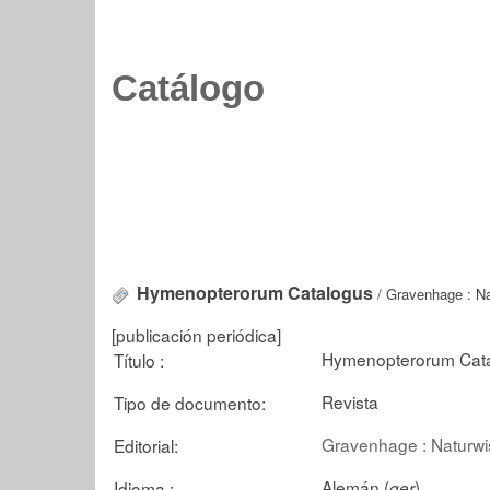
Catálogo
Hymenopterorum Catalogus
/ Gravenhage : Na
[publicación periódica]
Hymenopterorum Cat
Título :
Revista
Tipo de documento:
Gravenhage : Naturwi
Editorial:
Alemán (
)
Idioma :
ger