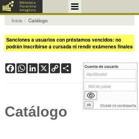
Inicio
Catálogo
Sanciones a usuarios con préstamos vencidos: no
podrán inscribirse a cursada ni rendir exámenes finales
Facebook
WhatsApp
LinkedIn
X
Copy
Share
Cuenta de usuario
Link
Olvidé mi contraseña
Catálogo