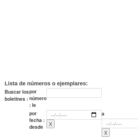
Lista de números o ejemplares:
por
Buscar los
número
boletines :
: le
por
a
fecha :
desde