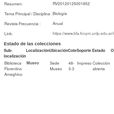
RV20120125001852
Resumen:
Biología
Tema Principal / Disciplina :
Anual
Revista-Frecuencia :
https://www.bfa.fcnym.unlp.edu.ar
Link:
Estado de las colecciones
Sub-
Localización
Ubicación
Cote
Soporte
Estado
O
localización
Biblioteca
Museo
Sede
48-
Impreso
Colección
Florentino
Museo
3-3
abierta
Ameghino