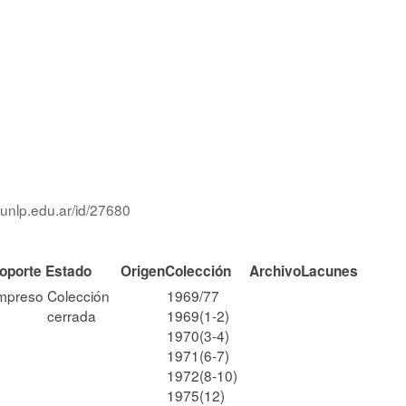
.unlp.edu.ar/id/27680
oporte
Estado
Origen
Colección
Archivo
Lacunes
mpreso
Colección
1969/77
cerrada
1969(1-2)
1970(3-4)
1971(6-7)
1972(8-10)
1975(12)