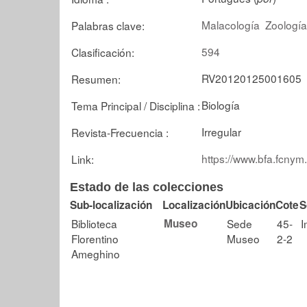
Malacología
Zoología
Palabras clave:
594
Clasificación:
RV20120125001605
Resumen:
Biología
Tema Principal / Disciplina :
Irregular
Revista-Frecuencia :
https://www.bfa.fcnym
Link:
Estado de las colecciones
Sub-localización
Localización
Ubicación
Cote
S
Biblioteca
Museo
Sede
45-
I
Florentino
Museo
2-2
Ameghino