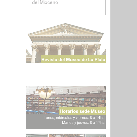
del Mioceno
Revista del Museo de La Plata
Horarios sede Museo
Lunes, miércoles y viernes: 8 a 14hs.
Martes y jueves: 8 a 17hs.