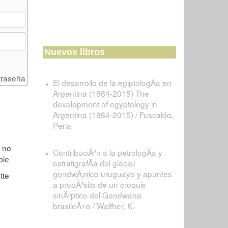
Nuevos libros
traseña
El desarrollo de la egiptologÃ­a en
Argentina (1884-2015) The
development of egyptology in
Argentina (1884-2015) / Fuscaldo,
Perla
ContribuciÃ³n a la petrologÃ­a y
estratigrafÃ­a del glacial
gondwÃ¡nico uruguayo y apuntes
a propÃ³sito de un croquis
sinÃ³ptico del Gondwana
brasileÃ±o / Walther, K.