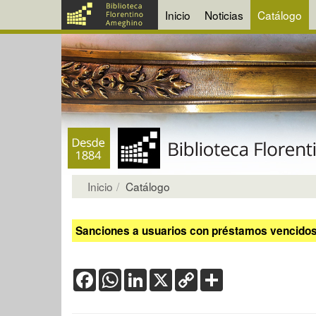
Inicio
Noticias
Catálogo
Inicio
Catálogo
Sanciones a usuarios con préstamos vencidos:
Facebook
WhatsApp
LinkedIn
X
Copy
Share
Link