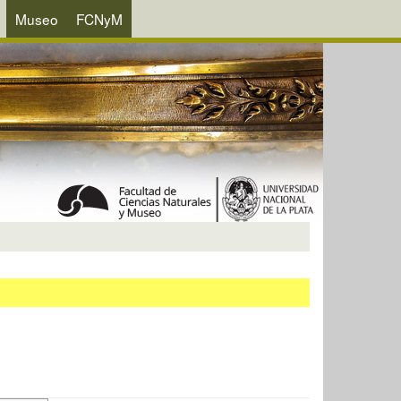
Museo
FCNyM