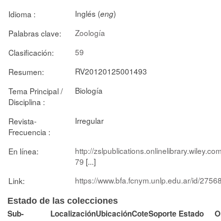
Inglés (
)
Idioma :
eng
Zoología
Palabras clave:
59
Clasificación:
RV20120125001493
Resumen:
Biología
Tema Principal /
Disciplina :
Irregular
Revista-
Frecuencia :
http://zslpublications.onlinelibrary.wiley.
En línea:
79
[...]
https://www.bfa.fcnym.unlp.edu.ar/id/2756
Link:
Estado de las colecciones
Sub-
Localización
Ubicación
Cote
Soporte
Estado
O