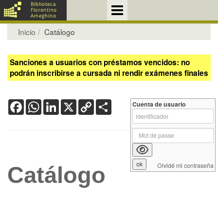
Inicio
Catálogo
Sanciones a usuarios con préstamos vencidos: no
podrán inscribirse a cursada ni rendir exámenes finales
Facebook
WhatsApp
LinkedIn
X
Copy
Share
Cuenta de usuario
Link
Olvidé mi contraseña
Catálogo