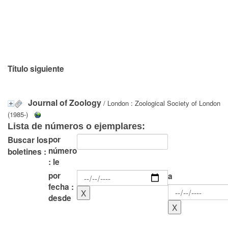
Título siguiente
Journal of Zoology
/ London : Zoological Society of London
(1985-)
Lista de números o ejemplares:
por
Buscar los
número
boletines :
: le
por
a
fecha :
desde