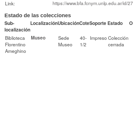
https://www.bfa.fcnym.unlp.edu.ar/id/2
Link:
Estado de las colecciones
Sub-
Localización
Ubicación
Cote
Soporte
Estado
O
localización
Biblioteca
Museo
Sede
40-
Impreso
Colección
Florentino
Museo
1/2
cerrada
Ameghino