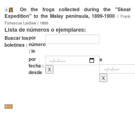
On the frogs collected during the "Skeat
Expedition" to the Malay peninsula, 1899-1900
/
Frank
Fortescue Laidlaw
/ 1900
Lista de números o ejemplares:
por
Buscar los
número
boletines :
: le
por
a
fecha :
desde