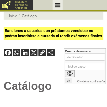
Inicio
Catálogo
Sanciones a usuarios con préstamos vencidos: no
podrán inscribirse a cursada ni rendir exámenes finales
Facebook
WhatsApp
LinkedIn
X
Copy
Share
Cuenta de usuario
Link
Olvidé mi contraseña
Catálogo