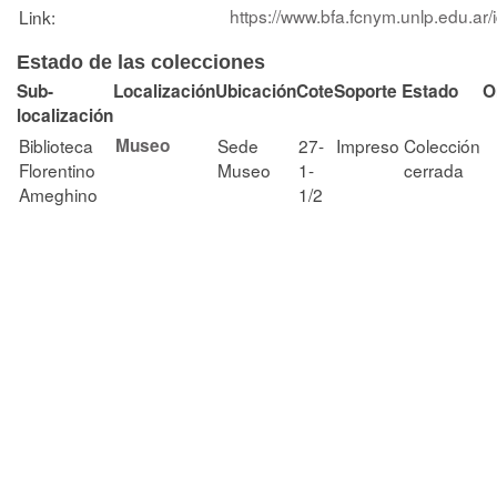
https://www.bfa.fcnym.unlp.edu.ar
Link:
Estado de las colecciones
Sub-
Localización
Ubicación
Cote
Soporte
Estado
O
localización
Biblioteca
Museo
Sede
27-
Impreso
Colección
Florentino
Museo
1-
cerrada
Ameghino
1/2