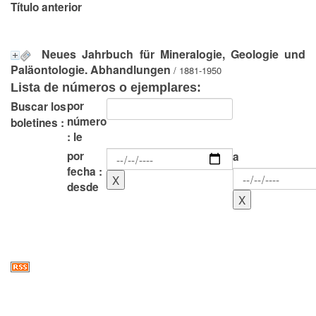
Título anterior
Neues Jahrbuch für Mineralogie, Geologie und
Paläontologie. Abhandlungen
/ 1881-1950
Lista de números o ejemplares:
por
Buscar los
número
boletines :
: le
por
a
fecha :
desde