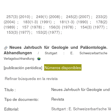
257(3) (2010)
;
249(1) (2008)
;
245(2) (2007)
;
233(2)
(2004)
;
183(1-3) (1991)
;
181(1-3) (1990)
;
178(2)
(1989)
;
157 (1978)
;
156(3) (1978)
;
154(3) (1977)
;
153(3) (1977)
;
153(2) (1977)
;
Neues Jahrbuch für Geologie und Paläontologie.
Abhandlungen
/ Stuttgart : E. Schweizerbart'sche
Verlagsbuchhandlung
[publicación periódica]
Números disponibles
Refinar búsqueda en la revista
Neues Jahrbuch für Geologie und
Título :
Revista
Tipo de documento:
Stuttgart : E. Schweizerbart'sche
Editorial: