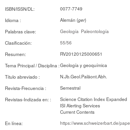
0077-7749
ISBN/ISSN/DL:
Alemán (
)
Idioma :
ger
Geología
Paleontología
Palabras clave:
55/56
Clasificación:
RV20120125000651
Resumen:
Geología y geoquímica
Tema Principal / Disciplina :
N.Jb.Geol.Paläont.Abh.
Título abreviado :
Semestral
Revista-Frecuencia :
Science Citation Index Expanded
Revistas-Indizada en: :
ISI Alerting Services
Current Contents
https://www.schweizerbart.de/pap
En línea: