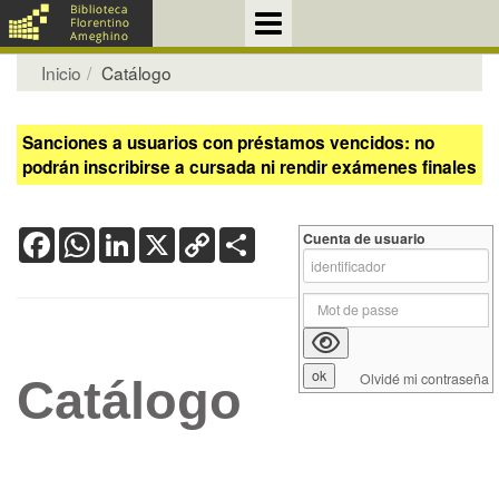
Inicio
Catálogo
Sanciones a usuarios con préstamos vencidos: no
podrán inscribirse a cursada ni rendir exámenes finales
Facebook
WhatsApp
LinkedIn
X
Copy
Share
Cuenta de usuario
Link
Olvidé mi contraseña
Catálogo