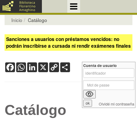
Inicio
Catálogo
Sanciones a usuarios con préstamos vencidos: no
podrán inscribirse a cursada ni rendir exámenes finales
Facebook
WhatsApp
LinkedIn
X
Copy
Share
Cuenta de usuario
Link
Olvidé mi contraseña
Catálogo