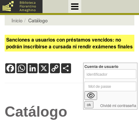
Inicio
Catálogo
Sanciones a usuarios con préstamos vencidos: no
podrán inscribirse a cursada ni rendir exámenes finales
Facebook
WhatsApp
LinkedIn
X
Copy
Share
Cuenta de usuario
Link
Olvidé mi contraseña
Catálogo