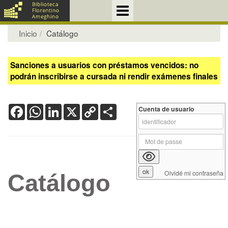
Inicio
Catálogo
Sanciones a usuarios con préstamos vencidos: no
podrán inscribirse a cursada ni rendir exámenes finales
Facebook
WhatsApp
LinkedIn
X
Copy
Share
Cuenta de usuario
Link
Olvidé mi contraseña
Catálogo