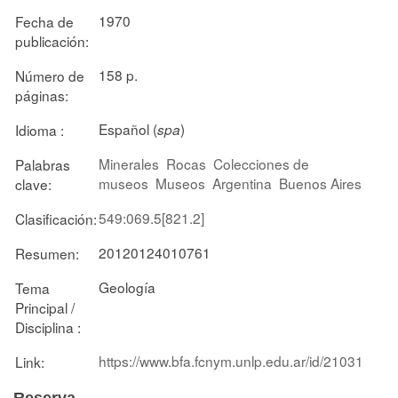
1970
Fecha de
publicación:
158 p.
Número de
páginas:
Español (
)
Idioma :
spa
Minerales
Rocas
Colecciones de
Palabras
museos
Museos
Argentina
Buenos Aires
clave:
549:069.5[821.2]
Clasificación:
20120124010761
Resumen:
Geología
Tema
Principal /
Disciplina :
https://www.bfa.fcnym.unlp.edu.ar/id/21031
Link: