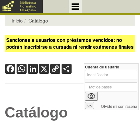
Inicio
Catálogo
Sanciones a usuarios con préstamos vencidos: no
podrán inscribirse a cursada ni rendir exámenes finales
Facebook
WhatsApp
LinkedIn
X
Copy
Share
Cuenta de usuario
Link
Olvidé mi contraseña
Catálogo