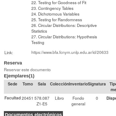
22. Testing for Goodness of Fit
23. Contingency Tables
24. Dichotomous Variables
25. Testing for Randomness
26. Circular Distributions: Descriptive
Statistics
27. Circular Distributions: Hypothesis
Testing
https://www.bfa.fcnym.unlp.edu.ar/id/20633
Link:
Reserva
Reservar este documento
Ejemplares(1)
Tomo
Sala
Colección
Signatura
Tip
me
Facultad
20451
578.087
Libro
Fondo
0
Disp
Z1-E5
general
Documentos electrónicos