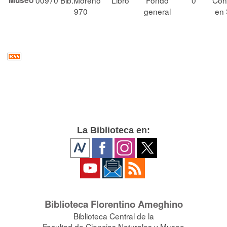
Museo
00970
Bib.Moreno
Libro
Fondo
0
Con
970
general
en 
La Biblioteca en:
Biblioteca Florentino Ameghino
Biblioteca Central de la
Facultad de Ciencias Naturales y Museo