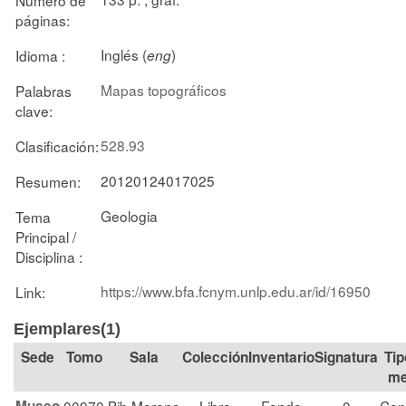
páginas:
Inglés (
)
Idioma :
eng
Mapas topográficos
Palabras
clave:
528.93
Clasificación:
20120124017025
Resumen:
Geologia
Tema
Principal /
Disciplina :
https://www.bfa.fcnym.unlp.edu.ar/id/16950
Link:
Ejemplares(1)
Tomo
Sala
Colección
Signatura
Tip
me