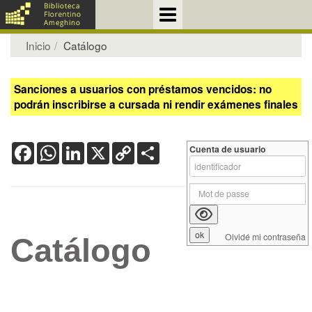
Inicio
Catálogo
Sanciones a usuarios con préstamos vencidos: no
podrán inscribirse a cursada ni rendir exámenes finales
Facebook
WhatsApp
LinkedIn
X
Copy
Share
Cuenta de usuario
Link
Olvidé mi contraseña
Catálogo