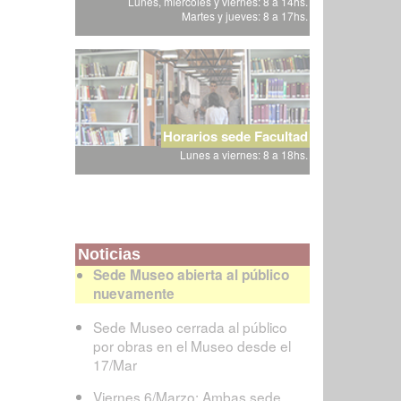
Lunes, miércoles y viernes: 8 a 14hs.
Martes y jueves: 8 a 17hs.
Horarios sede Facultad
Lunes a viernes: 8 a 18hs.
Noticias
Sede Museo abierta al público
nuevamente
Sede Museo cerrada al público
por obras en el Museo desde el
17/Mar
Viernes 6/Marzo: Ambas sede