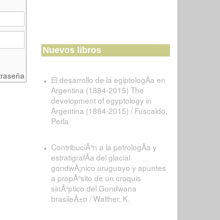
Nuevos libros
traseña
El desarrollo de la egiptologÃ­a en
Argentina (1884-2015) The
development of egyptology in
Argentina (1884-2015) / Fuscaldo,
Perla
ContribuciÃ³n a la petrologÃ­a y
estratigrafÃ­a del glacial
gondwÃ¡nico uruguayo y apuntes
a propÃ³sito de un croquis
sinÃ³ptico del Gondwana
brasileÃ±o / Walther, K.