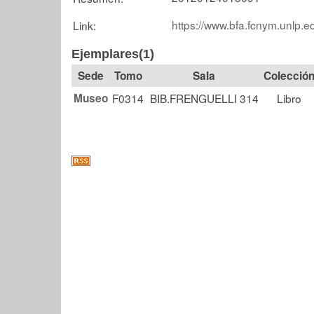
https://www.bfa.fcnym.unlp.e
Link:
Ejemplares(1)
Tomo
Sala
Colecció
Museo
F0314
BIB.FRENGUELLI 314
Libro