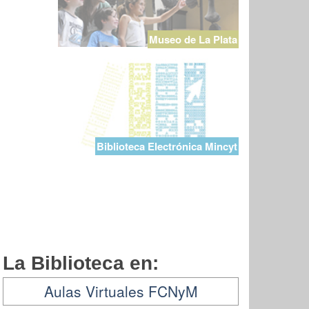
Museo de La Plata
Biblioteca Electrónica Mincyt
La Biblioteca en:
Aulas Virtuales FCNyM