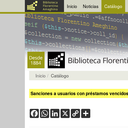
Inicio
Noticias
Catálogo
Inicio
Catálogo
Sanciones a usuarios con préstamos vencidos:
Facebook
WhatsApp
LinkedIn
X
Copy
Share
Link