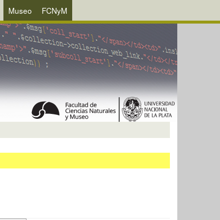
Museo
FCNyM