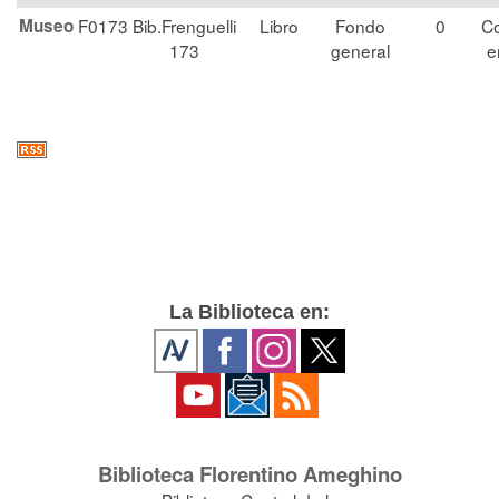
Museo
F0173
Bib.Frenguelli
Libro
Fondo
0
Co
173
general
e
La Biblioteca en:
Biblioteca Florentino Ameghino