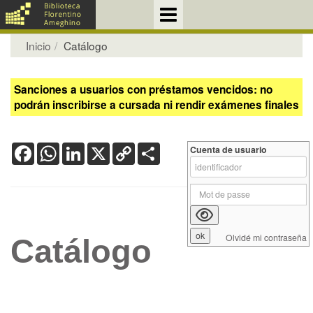
Inicio
Catálogo
Sanciones a usuarios con préstamos vencidos: no
podrán inscribirse a cursada ni rendir exámenes finales
Facebook
WhatsApp
LinkedIn
X
Copy
Share
Cuenta de usuario
Link
Olvidé mi contraseña
Catálogo