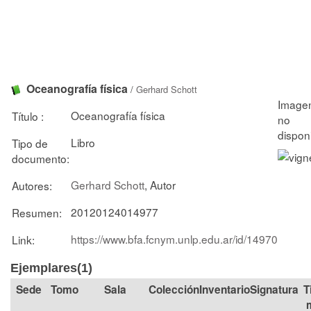
Oceanografía física
/
Gerhard Schott
Oceanografía física
Título :
Libro
Tipo de
documento:
Gerhard Schott
, Autor
Autores:
20120124014977
Resumen:
https://www.bfa.fcnym.unlp.edu.ar/id/14970
Link:
Ejemplares(1)
Tomo
Sala
Colección
Signatura
T