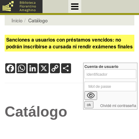
Inicio
Catálogo
Sanciones a usuarios con préstamos vencidos: no
podrán inscribirse a cursada ni rendir exámenes finales
Facebook
WhatsApp
LinkedIn
X
Copy
Share
Cuenta de usuario
Link
Olvidé mi contraseña
Catálogo