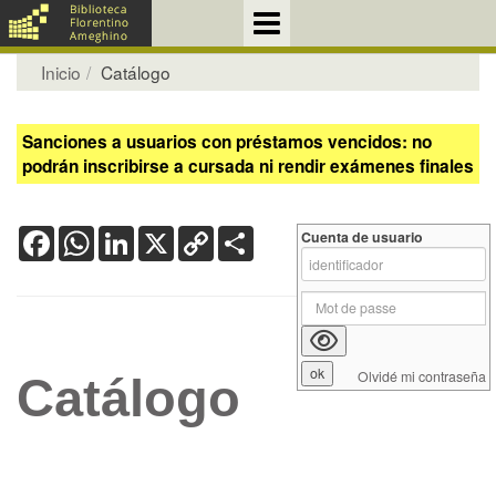
Inicio
Catálogo
Sanciones a usuarios con préstamos vencidos: no
podrán inscribirse a cursada ni rendir exámenes finales
Facebook
WhatsApp
LinkedIn
X
Copy
Share
Cuenta de usuario
Link
Olvidé mi contraseña
Catálogo