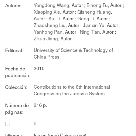
Yongdong Wang
, Autor ;
Bihong Fu
, Autor ;
Autores:
Xiaoping Xie
, Autor ;
Qisheng Huang
,
Autor ;
Kui Li
, Autor ;
Gang Li
, Autor ;
Zhaosheng Liu
, Autor ;
Jianxin Yu
, Autor ;
Yanhong Pan
, Autor ;
Ning Tian
, Autor ;
Zikun Jiang
, Autor
University of Science & Technology of
Editorial:
China Press
2010
Fecha de
publicación:
Contributions to the 8th International
Colección:
Congress on the Jurassic System
216 p.
Número de
páginas:
il
Il.:
Inglés (
) Chinois (
)
Idioma :
eng
chi