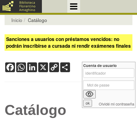
Inicio
Catálogo
Sanciones a usuarios con préstamos vencidos: no
podrán inscribirse a cursada ni rendir exámenes finales
Facebook
WhatsApp
LinkedIn
X
Copy
Share
Cuenta de usuario
Link
Olvidé mi contraseña
Catálogo