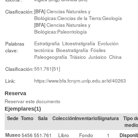
[BFA]
Ciencias Naturales y
Clasificación:
Biológicas:Ciencias de la Tierra:Geología
[BFA]
Ciencias Naturales y
Biológicas:Paleontología
Estratigrafía
Litoestratigrafía
Evolución
Palabras
tectónica
Bioestratigrafía
Fósiles
clave:
Paleogeografía
Triásico
Jurásico
China
551.761[51]
Clasificación:
https://www.bfa.fcnym.unlp.edu.ar/id/40263
Link:
Reserva
Reservar este documento
Ejemplares(1)
Tomo
Sala
Colección
Signatura
Tipo d
medi
Museo
5456
551.761
Libro
Fondo
1
Disponi