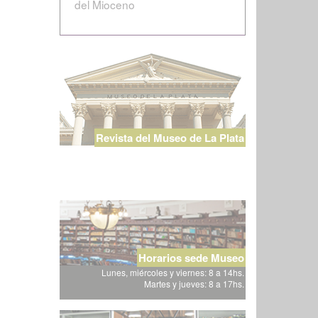
del Mioceno
Revista del Museo de La Plata
Horarios sede Museo
Lunes, miércoles y viernes: 8 a 14hs.
Martes y jueves: 8 a 17hs.