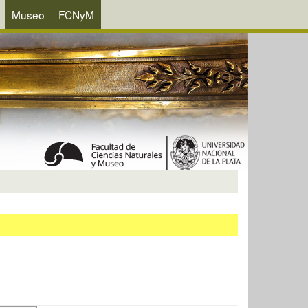
Museo
FCNyM