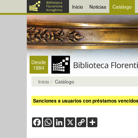
Inicio
Noticias
Catálogo
Inicio
Catálogo
Sanciones a usuarios con préstamos vencidos:
Facebook
WhatsApp
LinkedIn
X
Copy
Share
Link