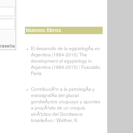
Nuevos libros
traseña
El desarrollo de la egiptologÃ­a en
Argentina (1884-2015) The
development of egyptology in
Argentina (1884-2015) / Fuscaldo,
Perla
ContribuciÃ³n a la petrologÃ­a y
estratigrafÃ­a del glacial
gondwÃ¡nico uruguayo y apuntes
a propÃ³sito de un croquis
sinÃ³ptico del Gondwana
brasileÃ±o / Walther, K.