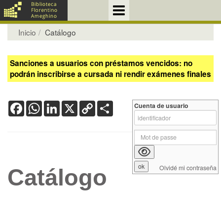
Inicio
Catálogo
Sanciones a usuarios con préstamos vencidos: no
podrán inscribirse a cursada ni rendir exámenes finales
Facebook
WhatsApp
LinkedIn
X
Copy
Share
Cuenta de usuario
Link
Olvidé mi contraseña
Catálogo