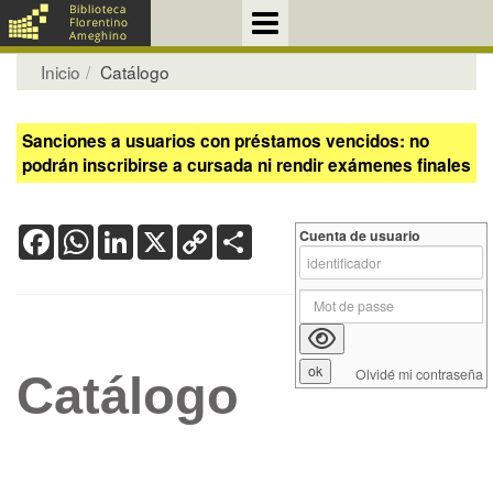
Inicio
Catálogo
Sanciones a usuarios con préstamos vencidos: no
podrán inscribirse a cursada ni rendir exámenes finales
Facebook
WhatsApp
LinkedIn
X
Copy
Share
Cuenta de usuario
Link
Olvidé mi contraseña
Catálogo