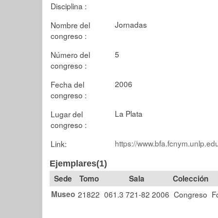
Disciplina :
Jornadas
Nombre del
congreso :
5
Número del
congreso :
2006
Fecha del
congreso :
La Plata
Lugar del
congreso :
https://www.bfa.fcnym.unlp.ed
Link:
Ejemplares(1)
Tomo
Sala
Colección
Museo
21822
061.3 721-82 2006
Congreso
F