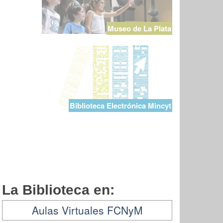
Museo de La Plata
Biblioteca Electrónica Mincyt
La Biblioteca en:
Aulas Virtuales FCNyM