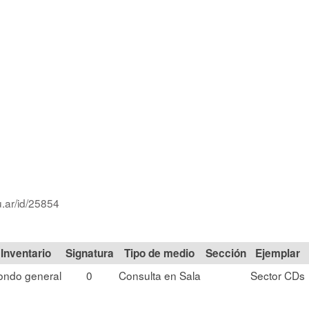
u.ar/id/25854
Signatura
Tipo de medio
Sección
ondo general
0
Consulta en Sala
Sector CDs