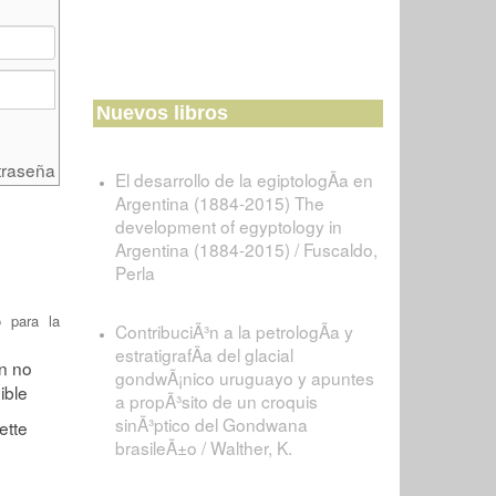
Nuevos libros
traseña
El desarrollo de la egiptologÃ­a en
Argentina (1884-2015) The
development of egyptology in
Argentina (1884-2015) / Fuscaldo,
Perla
o para la
ContribuciÃ³n a la petrologÃ­a y
estratigrafÃ­a del glacial
gondwÃ¡nico uruguayo y apuntes
a propÃ³sito de un croquis
sinÃ³ptico del Gondwana
brasileÃ±o / Walther, K.