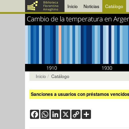
Inicio
Noticias
Catálogo
Inicio
Catálogo
Sanciones a usuarios con préstamos vencidos:
Facebook
WhatsApp
LinkedIn
X
Copy
Share
Link