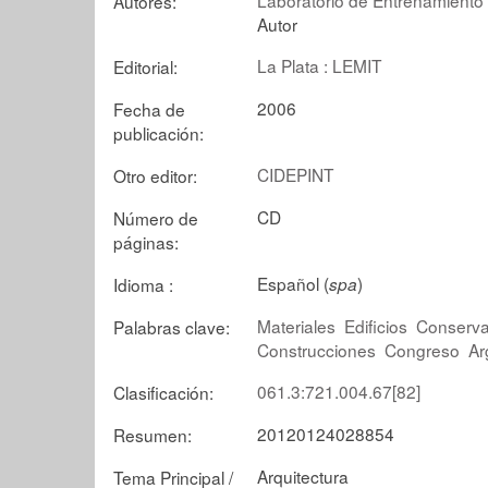
Autores:
Autor
La Plata : LEMIT
Editorial:
2006
Fecha de
publicación:
CIDEPINT
Otro editor:
CD
Número de
páginas:
Español (
)
Idioma :
spa
Materiales
Edificios
Conserva
Palabras clave:
Construcciones
Congreso
Ar
061.3:721.004.67[82]
Clasificación:
20120124028854
Resumen:
Arquitectura
Tema Principal /