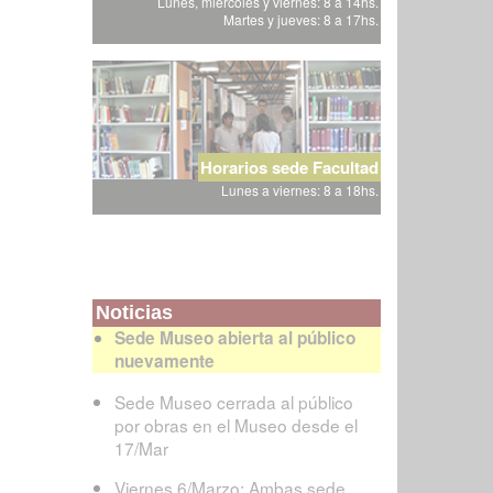
Lunes, miércoles y viernes: 8 a 14hs.
Martes y jueves: 8 a 17hs.
Horarios sede Facultad
Lunes a viernes: 8 a 18hs.
Noticias
Sede Museo abierta al público
nuevamente
Sede Museo cerrada al público
por obras en el Museo desde el
17/Mar
Viernes 6/Marzo: Ambas sede