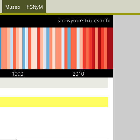
Museo
FCNyM