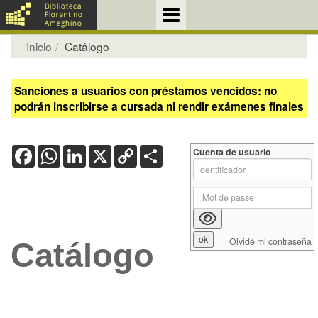
Inicio
Catálogo
Sanciones a usuarios con préstamos vencidos: no
podrán inscribirse a cursada ni rendir exámenes finales
Facebook
WhatsApp
LinkedIn
X
Copy
Share
Cuenta de usuario
Link
Olvidé mi contraseña
Catálogo