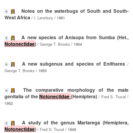
Notes on the waterbugs of South and South-
West Africa
/
I. Lansbury
/ 1961
A new species of Anisops from Sumba (Het.,
Notonectidae
)
/
George T. Brooks
/ 1954
A new subgenus and species of Enithares
/
George T. Brooks
/ 1953
The comparative morphology of the male
genitalia of the
Notonectidae
(Hemiptera)
/
Fred S. Truxal
/
1952
A study of the genus Martarega (Hemiptera,
Notonectidae
)
/
Fred S. Truxal
/ 1949