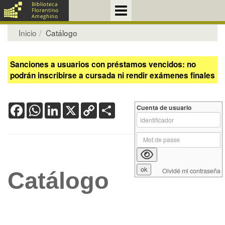
Inicio
Catálogo
Sanciones a usuarios con préstamos vencidos: no
podrán inscribirse a cursada ni rendir exámenes finales
Facebook
WhatsApp
LinkedIn
X
Copy
Share
Cuenta de usuario
Link
Olvidé mi contraseña
Catálogo