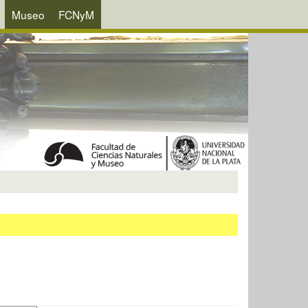
Museo
FCNyM