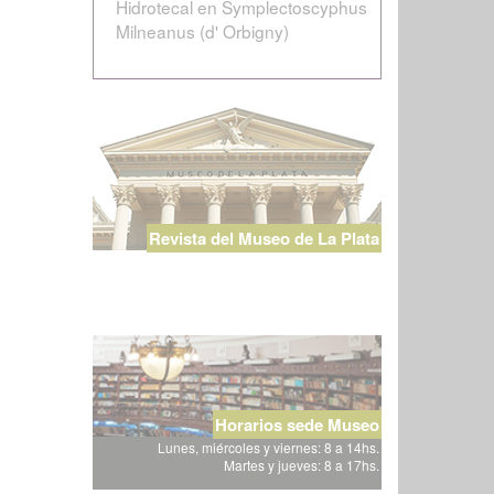
Hidrotecal en Symplectoscyphus
Milneanus (d' Orbigny)
Revista del Museo de La Plata
Horarios sede Museo
Lunes, miércoles y viernes: 8 a 14hs.
Martes y jueves: 8 a 17hs.