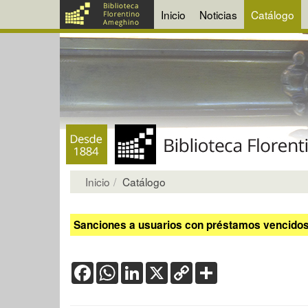
Inicio
Noticias
Catálogo
Inicio
Catálogo
Sanciones a usuarios con préstamos vencidos:
Facebook
WhatsApp
LinkedIn
X
Copy
Share
Link