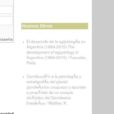
Nuevos libros
traseña
El desarrollo de la egiptologÃ­a en
Argentina (1884-2015) The
development of egyptology in
Argentina (1884-2015) / Fuscaldo,
Perla
ContribuciÃ³n a la petrologÃ­a y
estratigrafÃ­a del glacial
gondwÃ¡nico uruguayo y apuntes
a propÃ³sito de un croquis
sinÃ³ptico del Gondwana
brasileÃ±o / Walther, K.
ccupied