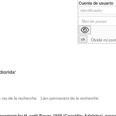
Cuenta de usuario
Olvidé mi con
diorida'
x rss de la recherche
Lien permanent de la recherche
acement for H. cotti Bauer, 1948 (Coccidia: Adeleina), preo