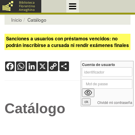
Inicio
Catálogo
Sanciones a usuarios con préstamos vencidos: no
podrán inscribirse a cursada ni rendir exámenes finales
Facebook
WhatsApp
LinkedIn
X
Copy
Share
Cuenta de usuario
Link
Olvidé mi contraseña
Catálogo