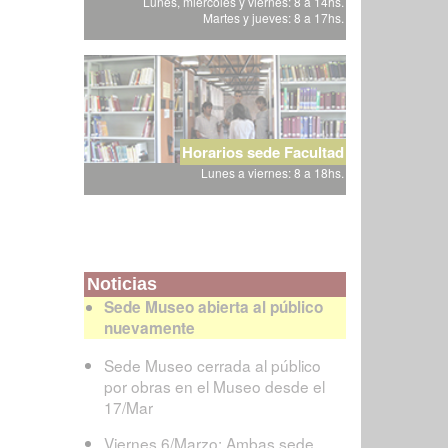
Lunes, miércoles y viernes: 8 a 14hs.
Martes y jueves: 8 a 17hs.
Horarios sede Facultad
Lunes a viernes: 8 a 18hs.
Noticias
Sede Museo abierta al público
nuevamente
Sede Museo cerrada al público
por obras en el Museo desde el
17/Mar
Viernes 6/Marzo: Ambas sede