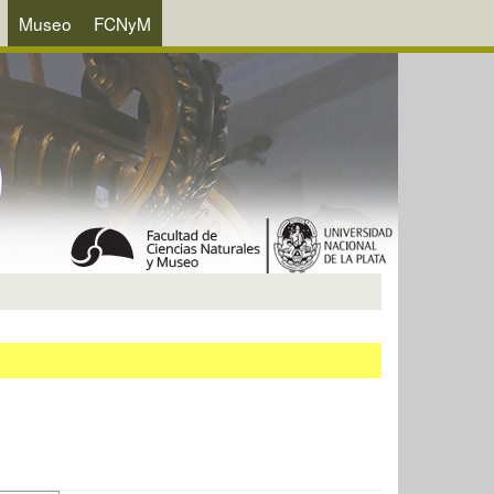
Museo
FCNyM