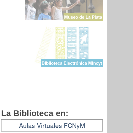
Museo de La Plata
Biblioteca Electrónica Mincyt
La Biblioteca en:
Aulas Virtuales FCNyM