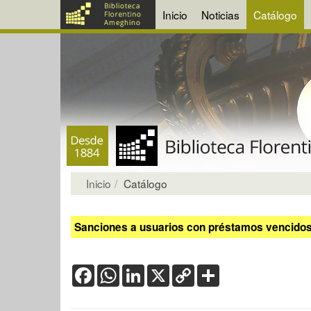
Inicio
Noticias
Catálogo
Inicio
Catálogo
Sanciones a usuarios con préstamos vencidos:
Facebook
WhatsApp
LinkedIn
X
Copy
Share
Link