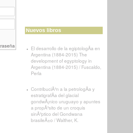
Nuevos libros
traseña
El desarrollo de la egiptologÃ­a en
Argentina (1884-2015) The
development of egyptology in
Argentina (1884-2015) / Fuscaldo,
Perla
ContribuciÃ³n a la petrologÃ­a y
estratigrafÃ­a del glacial
gondwÃ¡nico uruguayo y apuntes
a propÃ³sito de un croquis
sinÃ³ptico del Gondwana
brasileÃ±o / Walther, K.