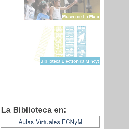
Museo de La Plata
Biblioteca Electrónica Mincyt
La Biblioteca en:
Aulas Virtuales FCNyM