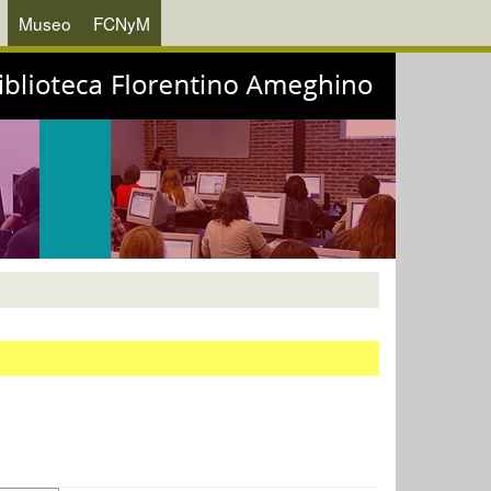
Museo
FCNyM