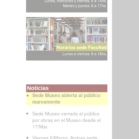
Lunes, miércoles y viernes: 8 a 14hs.
Martes y jueves: 8 a 17hs.
Horarios sede Facultad
Lunes a viernes: 8 a 18hs.
Noticias
Sede Museo abierta al público
nuevamente
Sede Museo cerrada al público
por obras en el Museo desde el
17/Mar
Viernes 6/Marzo: Ambas sede