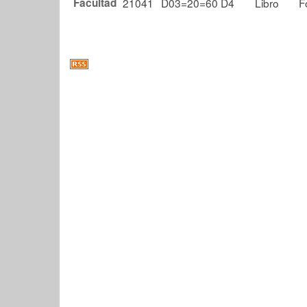
Facultad
21041
D03=20=60 D4
Libro
F