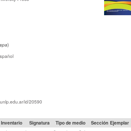
)
spa
spañol
.unlp.edu.ar/id/20590
Signatura
Tipo de medio
Sección