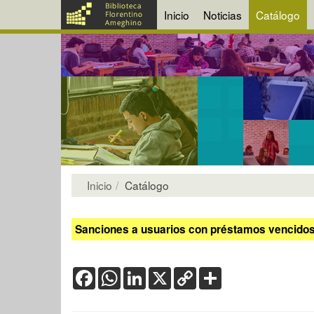
Inicio
Noticias
Catálogo
Inicio
Catálogo
Sanciones a usuarios con préstamos vencidos:
Facebook
WhatsApp
LinkedIn
X
Copy
Share
Link