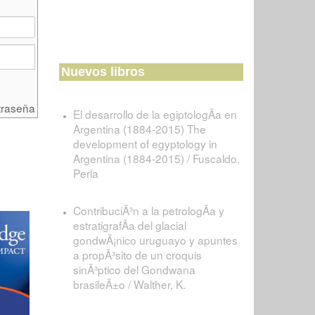
Nuevos libros
traseña
El desarrollo de la egiptologÃ­a en
Argentina (1884-2015) The
development of egyptology in
Argentina (1884-2015) / Fuscaldo,
Perla
ContribuciÃ³n a la petrologÃ­a y
estratigrafÃ­a del glacial
gondwÃ¡nico uruguayo y apuntes
a propÃ³sito de un croquis
sinÃ³ptico del Gondwana
brasileÃ±o / Walther, K.