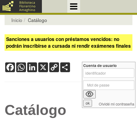
Inicio
Catálogo
Sanciones a usuarios con préstamos vencidos: no
podrán inscribirse a cursada ni rendir exámenes finales
Facebook
WhatsApp
LinkedIn
X
Copy
Share
Cuenta de usuario
Link
Olvidé mi contraseña
Catálogo