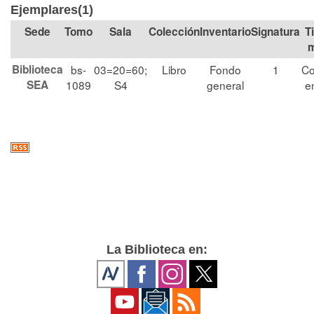
Ejemplares(1)
Tomo
Sala
Colección
Signatura
T
m
Biblioteca
bs-
03=20=60;
Libro
Fondo
1
Co
SEA
1089
S4
general
e
La Biblioteca en: