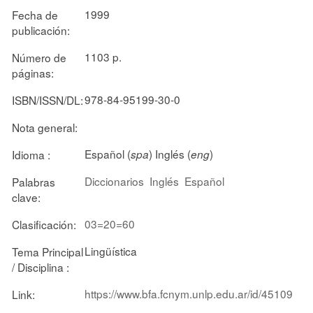
1999
Fecha de
publicación:
1103 p.
Número de
páginas:
978-84-95199-30-0
ISBN/ISSN/DL:
Nota general:
Español (
) Inglés (
)
Idioma :
spa
eng
Diccionarios
Inglés
Español
Palabras
clave:
03=20=60
Clasificación:
Lingüística
Tema Principal
/ Disciplina :
https://www.bfa.fcnym.unlp.edu.ar/id/45109
Link: