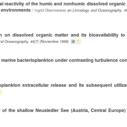
ical reactivity of the humic and nonhumic dissolved organic
e environments
/
Ingrid Obernosterer
en Limnology and Oceanography, 45(
on on dissolved organic matter and its bioavailability to
nd Oceanography, 44(7) (Noviembre 1999)
 marine bacterioplankton under contrasting turbulence con
oplankton extracellular release and its subsequent utiliza
r of the shallow Neusiedler See (Austria, Central Europe)