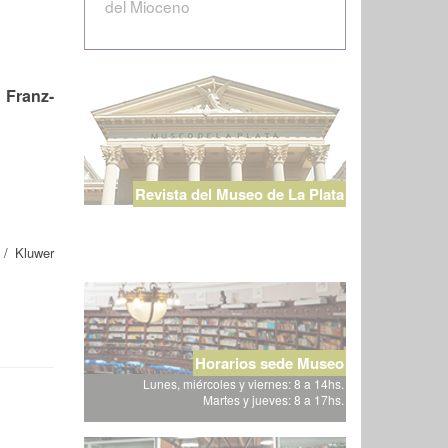
del Mioceno
 Franz-
Revista del Museo de La Plata
/ Kluwer
Horarios sede Museo
Lunes, miércoles y viernes: 8 a 14hs.
Martes y jueves: 8 a 17hs.