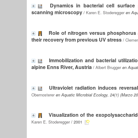
Dynamics in bacterial cell surface
scanning microscopy
/
Karen E. Stoderegger
en Aqu
Role of nitrogen versus phosphorus av
their recovery from previous UV stress
/
Cleme
Immobilization and bacterial utilizat
alpine Enns River, Austria
/
Albert Brugger
en Aquat
Ultraviolet radiation induces reversa
Obernosterer
en Aquatic Microbial Ecology, 24(1) (Marzo 2
Visualization of the exopolysaccharid
Karen E. Stoderegger
/ 2001