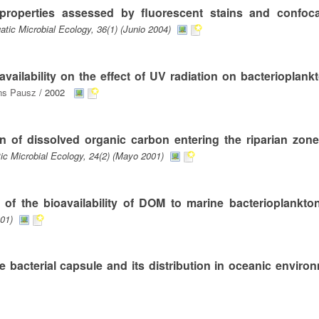
 properties assessed by fluorescent stains and confoca
atic Microbial Ecology, 36(1) (Junio 2004)
ailability on the effect of UV radiation on bacterioplank
ns Pausz
/ 2002
ion of dissolved organic carbon entering the riparian zone
ic Microbial Ecology, 24(2) (Mayo 2001)
l of the bioavailability of DOM to marine bacterioplankto
001)
e bacterial capsule and its distribution in oceanic enviro