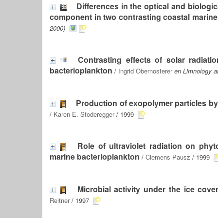
Differences in the optical and biolog
component in two contrasting coastal marin
2000)
Contrasting effects of solar radiati
bacterioplankton
/
Ingrid Obernosterer
en Limnology a
Production of exopolymer particles by
/
Karen E. Stoderegger
/ 1999
Role of ultraviolet radiation on phyt
marine bacterioplankton
/
Clemens Pausz
/ 1999
Microbial activity under the ice cove
Reitner
/ 1997