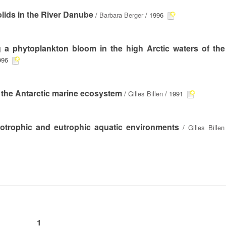
olids in the River Danube
/
Barbara Berger
/ 1996
 a phytoplankton bloom in the high Arctic waters of the
996
n the Antarctic marine ecosystem
/
Gilles Billen
/ 1991
gotrophic and eutrophic aquatic environments
/
Gilles Billen
1