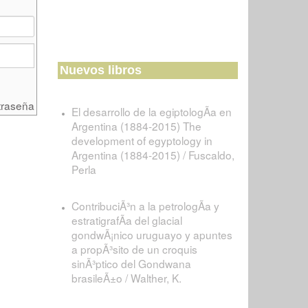
Nuevos libros
traseña
El desarrollo de la egiptologÃ­a en
Argentina (1884-2015) The
development of egyptology in
Argentina (1884-2015) / Fuscaldo,
Perla
ContribuciÃ³n a la petrologÃ­a y
estratigrafÃ­a del glacial
gondwÃ¡nico uruguayo y apuntes
a propÃ³sito de un croquis
sinÃ³ptico del Gondwana
brasileÃ±o / Walther, K.