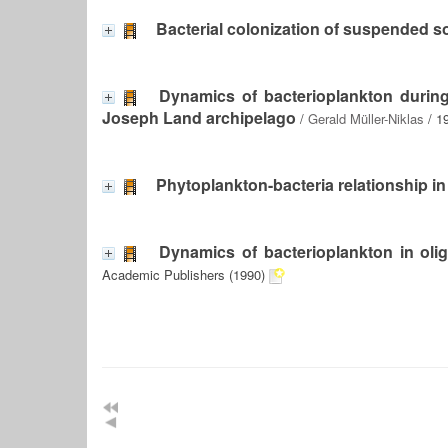
Bacterial colonization of suspended s
Dynamics of bacterioplankton during
Joseph Land archipelago
/
Gerald Müller-Niklas
/ 1
Phytoplankton-bacteria relationship i
Dynamics of bacterioplankton in oli
Academic Publishers (1990)