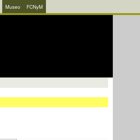
Museo
FCNyM