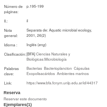
p.195-199
Número de
páginas:
il
Il.:
Separata de: Aquatic microbial ecology,
Nota
2001, 26(2)
general:
Inglés (
)
Idioma :
eng
[BFA]
Ciencias Naturales y
Clasificación:
Biológicas:Microbiología
Bacterias
Bacterioplancton
Cápsulas
Palabras
Exopolisacáridos
Ambientes marinos
clave:
https://www.bfa.fcnym.unlp.edu.ar/id/44317
Link:
Reserva
Reservar este documento
Ejemplares(1)