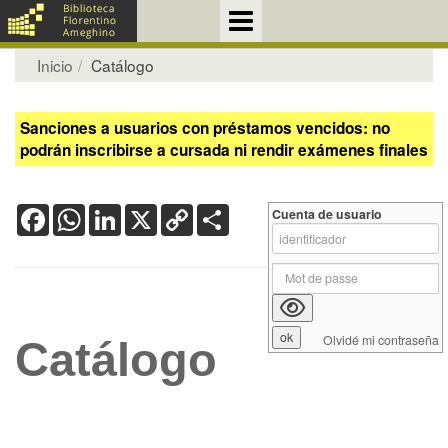
Inicio
Catálogo
Sanciones a usuarios con préstamos vencidos: no
podrán inscribirse a cursada ni rendir exámenes finales
Facebook
WhatsApp
LinkedIn
X
Copy
Share
Cuenta de usuario
Link
Olvidé mi contraseña
Catálogo