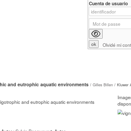
Cuenta de usuario
Olvidé mi con
phic and eutrophic aquatic environments
/
Gilles Billen
/ Kluwer 
ligotrophic and eutrophic aquatic environments
, Autor ;
Sylvie Becquevort
, Autor