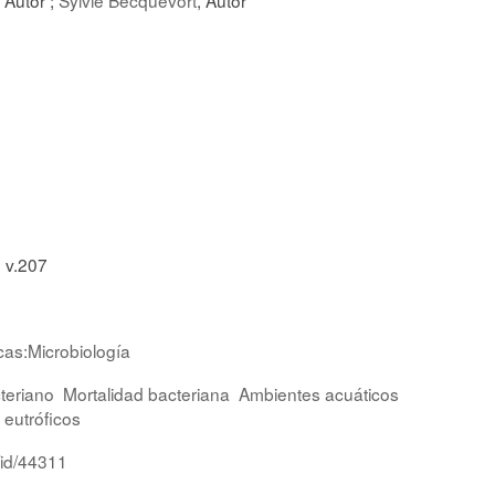
 v.207
cas:Microbiología
teriano
Mortalidad bacteriana
Ambientes acuáticos
 eutróficos
/id/44311