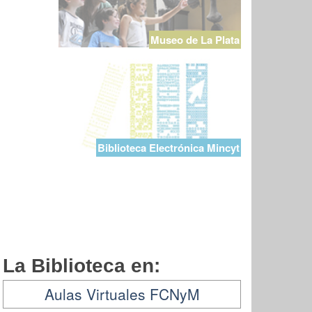
Museo de La Plata
Biblioteca Electrónica Mincyt
La Biblioteca en:
Aulas Virtuales FCNyM