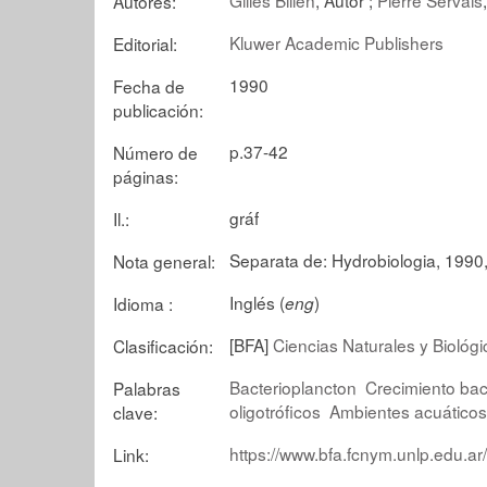
Autores:
Kluwer Academic Publishers
Editorial:
1990
Fecha de
publicación:
p.37-42
Número de
páginas:
gráf
Il.:
Separata de: Hydrobiologia, 1990,
Nota general:
Inglés (
)
Idioma :
eng
[BFA]
Ciencias Naturales y Biológi
Clasificación:
Bacterioplancton
Crecimiento bac
Palabras
oligotróficos
Ambientes acuáticos
clave:
https://www.bfa.fcnym.unlp.edu.ar
Link: