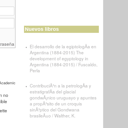
Nuevos libros
traseña
El desarrollo de la egiptologÃ­a en
Argentina (1884-2015) The
development of egyptology in
Argentina (1884-2015) / Fuscaldo,
Perla
Academic
ContribuciÃ³n a la petrologÃ­a y
estratigrafÃ­a del glacial
gondwÃ¡nico uruguayo y apuntes
a propÃ³sito de un croquis
sinÃ³ptico del Gondwana
brasileÃ±o / Walther, K.