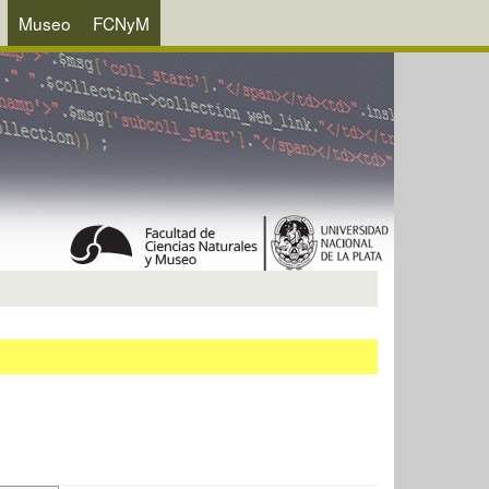
Museo
FCNyM