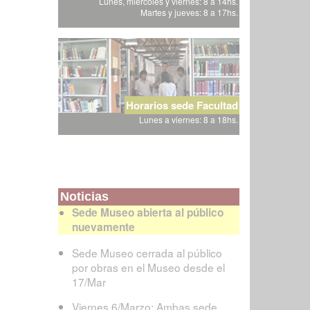
Lunes, miércoles y viernes: 8 a 14hs.
Martes y jueves: 8 a 17hs.
Horarios sede Facultad
Lunes a viernes: 8 a 18hs.
Noticias
Sede Museo abierta al público
nuevamente
Sede Museo cerrada al público
por obras en el Museo desde el
17/Mar
Viernes 6/Marzo: Ambas sede