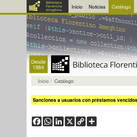
Inicio
Noticias
Catálogo
Inicio
Catálogo
Sanciones a usuarios con préstamos vencidos:
Facebook
WhatsApp
LinkedIn
X
Copy
Share
Link