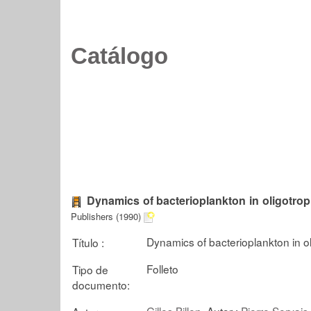
Catálogo
Dynamics of bacterioplankton in oligotro
Publishers (1990)
Dynamics of bacterioplankton in o
Título :
Folleto
Tipo de
documento:
Gilles Billen
, Autor ;
Pierre Servais