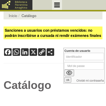
Inicio
Catálogo
Sanciones a usuarios con préstamos vencidos: no
podrán inscribirse a cursada ni rendir exámenes finales
Facebook
WhatsApp
LinkedIn
X
Copy
Share
Cuenta de usuario
Link
Olvidé mi contraseña
Catálogo