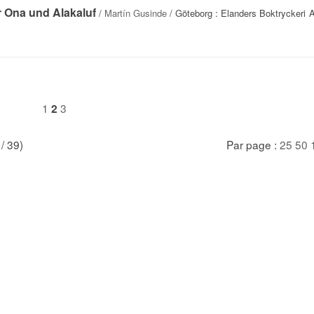
 Ona und Alakaluf
/
Martín Gusinde
/ Göteborg : Elanders Boktryckeri A
1
3
2
 / 39)
Par page :
25
50