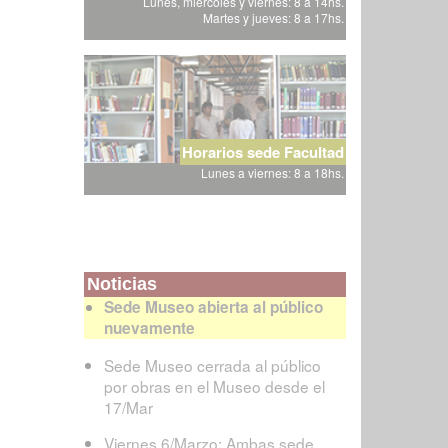
Lunes, miércoles y viernes: 8 a 14hs.
Martes y jueves: 8 a 17hs.
Horarios sede Facultad
Lunes a viernes: 8 a 18hs.
Noticias
Sede Museo abierta al público
nuevamente
Sede Museo cerrada al público
por obras en el Museo desde el
17/Mar
Viernes 6/Marzo: Ambas sede