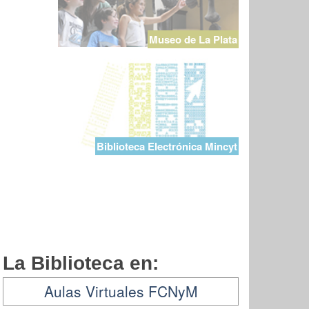
Museo de La Plata
Biblioteca Electrónica Mincyt
La Biblioteca en:
Aulas Virtuales FCNyM