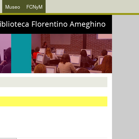
Museo
FCNyM