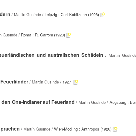
ndern
/
Martín Gusinde
/ Leipzig : Curt Kabitzsch (1928)
n Gusinde
/ Roma : R. Garroni (1928)
euerländischen und australischen Schädeln
/
Martín Gusind
 Feuerländer
/
Martín Gusinde
/ 1927
den Ona-Indianer auf Feuerland
/
Martín Gusinde
/ Augsburg : Ben
Sprachen
/
Martín Gusinde
/ Wien-Mödling : Anthropos (1926)