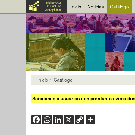
Inicio
Noticias
Catálogo
Inicio
Catálogo
Sanciones a usuarios con préstamos vencidos:
Facebook
WhatsApp
LinkedIn
X
Copy
Share
Link