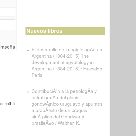
Nuevos libros
traseña
El desarrollo de la egiptologÃ­a en
Argentina (1884-2015) The
development of egyptology in
Argentina (1884-2015) / Fuscaldo,
Perla
ContribuciÃ³n a la petrologÃ­a y
estratigrafÃ­a del glacial
gondwÃ¡nico uruguayo y apuntes
schaft in
a propÃ³sito de un croquis
sinÃ³ptico del Gondwana
brasileÃ±o / Walther, K.