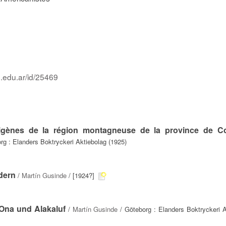
p.edu.ar/id/25469
rigènes de la région montagneuse de la province de C
rg : Elanders Boktryckeri Aktiebolag (1925)
dern
/
Martín Gusinde
/ [1924?]
Ona und Alakaluf
/
Martín Gusinde
/ Göteborg : Elanders Boktryckeri A