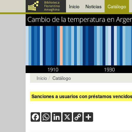
Inicio
Noticias
Catálogo
Inicio
Catálogo
Sanciones a usuarios con préstamos vencidos:
Facebook
WhatsApp
LinkedIn
X
Copy
Share
Link