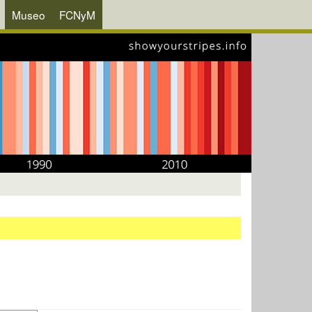
Museo
FCNyM