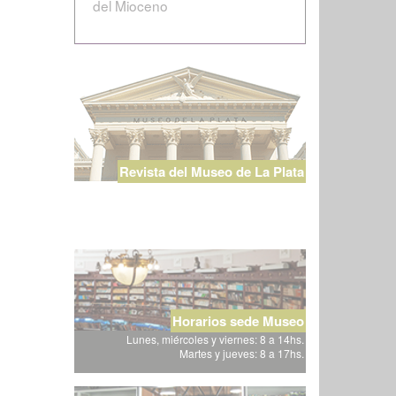
del Mioceno
Revista del Museo de La Plata
Horarios sede Museo
Lunes, miércoles y viernes: 8 a 14hs.
Martes y jueves: 8 a 17hs.