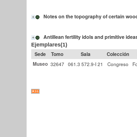
Notes on the topography of certain wood
Antillean fertility idols and primitive idea
Ejemplares(1)
Tomo
Sala
Colección
Museo
32647
061.3 572.9-I 21
Congreso
F