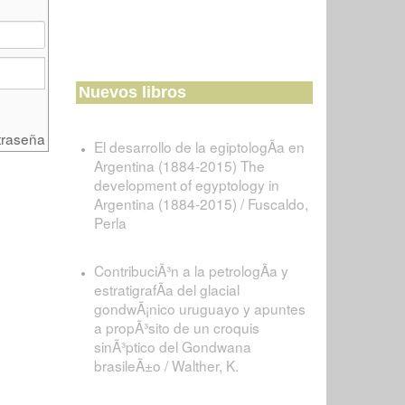
Nuevos libros
traseña
El desarrollo de la egiptologÃ­a en
Argentina (1884-2015) The
development of egyptology in
Argentina (1884-2015) / Fuscaldo,
Perla
ContribuciÃ³n a la petrologÃ­a y
estratigrafÃ­a del glacial
gondwÃ¡nico uruguayo y apuntes
a propÃ³sito de un croquis
sinÃ³ptico del Gondwana
brasileÃ±o / Walther, K.