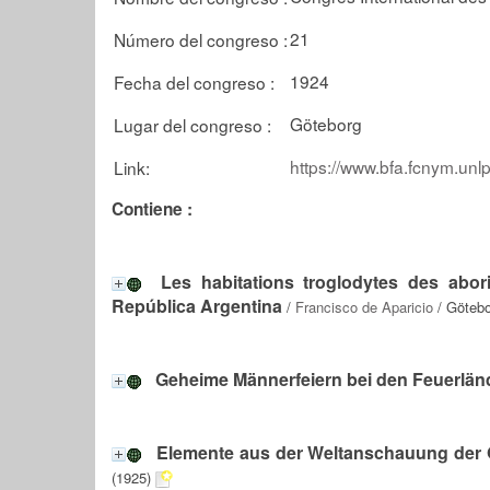
21
Número del congreso :
1924
Fecha del congreso :
Göteborg
Lugar del congreso :
https://www.bfa.fcnym.unl
Link:
Contiene :
Les habitations troglodytes des abo
República Argentina
/
Francisco de Aparicio
/ Götebo
Geheime Männerfeiern bei den Feuerlän
Elemente aus der Weltanschauung der 
(1925)