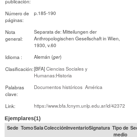
publicación:
p.185-190
Número de
páginas:
Separata de: Mitteilungen der
Nota
Anthropologischen Gesellschaft in Wien,
general:
1930, v.60
Alemán (
)
Idioma :
ger
[BFA]
Ciencias Sociales y
Clasificación:
Humanas:Historia
Documentos históricos
América
Palabras
clave:
https://www.bfa.fcnym.unlp.edu.ar/id/42372
Link:
Ejemplares(1)
Tomo
Sala
Colección
Signatura
Tipo de
Se
medio