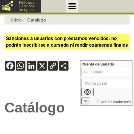
Inicio
Catálogo
Sanciones a usuarios con préstamos vencidos: no
podrán inscribirse a cursada ni rendir exámenes finales
Facebook
WhatsApp
LinkedIn
X
Copy
Share
Cuenta de usuario
Link
Olvidé mi contraseña
Catálogo